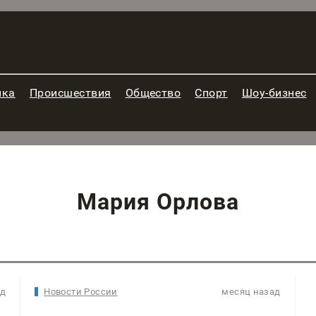
ика
Происшествия
Общество
Спорт
Шоу-бизнес
Мария Орлова
ад
Новости России
месяц назад