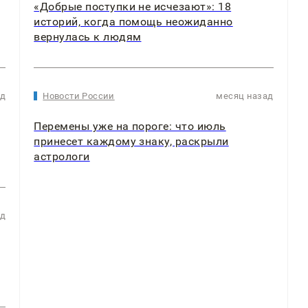
«Добрые поступки не исчезают»: 18
историй, когда помощь неожиданно
вернулась к людям
ад
Новости России
месяц назад
Перемены уже на пороге: что июль
принесет каждому знаку, раскрыли
астрологи
ад