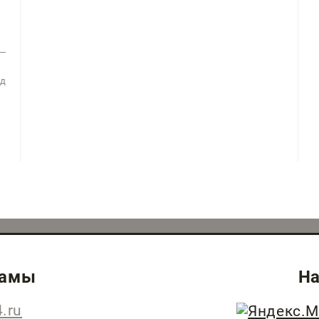
ад
ламы
На
.ru