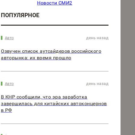
Новости СМИ2
ПОПУЛЯРНОЕ
Авто
день назад
Озвучен список аутсайдеров российского
авторынка: их время прошло
Авто
день назад
В КНР сообщили, что эра заработка
завершилась для китайских автоконцернов
в РФ