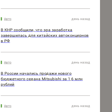
Авто
день назад
В КНР сообщили, что эра заработка
завершилась для китайских автоконцернов
в РФ
Авто
день назад
В России начались продажи нового
бюджетного седана Mitsubishi за 1,6 млн
рублей
Авто
день назад