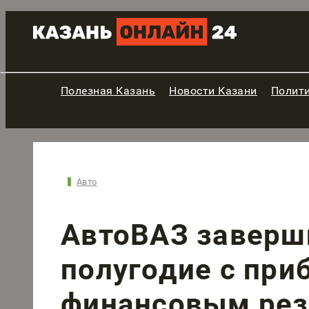
Полезная Казань
Новости Казани
Полит
Авто
АвтоВАЗ заверш
полугодие с пр
финансовым рез