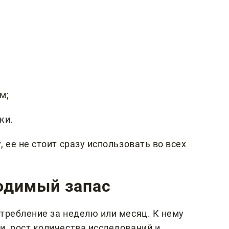
м;
ки.
 ее не стоит сразу использовать во всех
ходимый запас
требление за неделю или месяц. К нему
и, рост количества исследований и