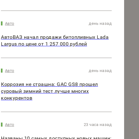
Авто
день назад
АвтоВАЗ начал продажи битопливных Lada
Largus по цене от 1 257 000 рублей
Авто
день назад
Коррозия не страшна: GAC GS8 прошел
суровый зимний тест лучше многих
конкурентов
Авто
23 часа назад
Названы 10 самых доступных новых машин: