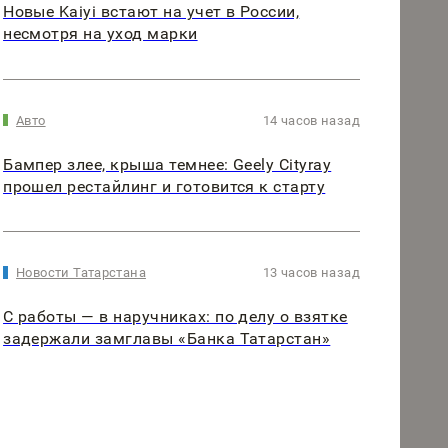
Новые Kaiyi встают на учет в России,
несмотря на уход марки
Авто
14 часов назад
Бампер злее, крыша темнее: Geely Cityray
прошел рестайлинг и готовится к старту
Новости Татарстана
13 часов назад
С работы — в наручниках: по делу о взятке
задержали замглавы «Банка Татарстан»