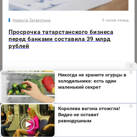
Новости Татарстана
5 часов назад
Просрочка татарстанского бизнеса
перед банками составила 39 млрд
рублей
i
Полезная Казань
2 дня назад
Никогда не храните огурцы в
холодильнике: есть один
Романтика в Казани: рестораны, прогулки и
маленький секрет
впечатления для двоих
Мы используем cookie. Во время посещения сайта
i
Королева вагона отожгла!
вы соглашаетесь с тем, что мы обрабатываем
Видео не оставит
ваши персональные данные с использованием
Новости Татарстана
4 часа назад
равнодушным
метрик Яндекс Метрика, top.mail.ru, LiveInternet.
Я согласен
Студентка из Татарстана стала лучшей на