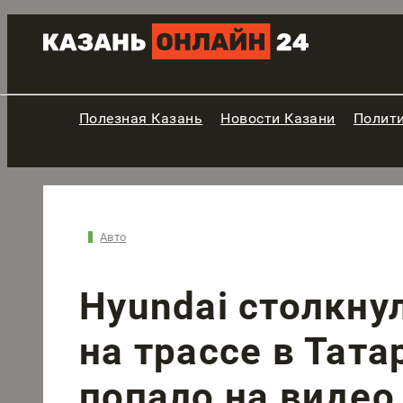
Полезная Казань
Новости Казани
Полит
Авто
Hyundai столкну
на трассе в Тат
попало на видео