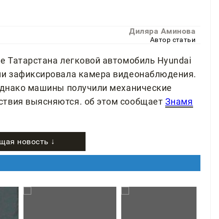
Диляра Аминова
Автор статьи
не Татарстана легковой автомобиль Hyundai
рии зафиксировала камера видеонаблюдения.
 однако машины получили механические
ствия выясняются. об этом сообщает
Знамя
щая новость ↓