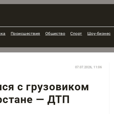
ика
Происшествия
Общество
Спорт
Шоу-бизнес
07.07.2026, 11:06
лся с грузовиком
арстане — ДТП