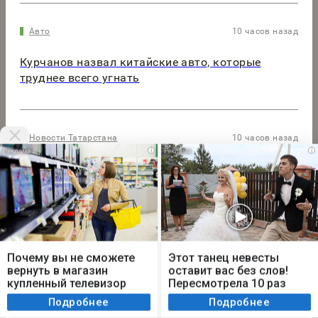
Авто
10 часов назад
Курчанов назвал китайские авто, которые
труднее всего угнать
Новости Татарстана
10 часов назад
i
i
Торговый оборот Татарстана и Индии удвоился
в первый квартал 2026 года
Мы используем cookie. Во время посещения сайта
Новости Татарстана
13 часов назад
вы соглашаетесь с тем, что мы обрабатываем
Почему вы не сможете
Этот танец невесты
ваши персональные данные с использованием
вернуть в магазин
оставит вас без слов!
С работы — в наручниках: по делу о взятке
метрик Яндекс Метрика, top.mail.ru, LiveInternet.
купленный телевизор
Пересмотрела 10 раз
задержали замглавы «Банка Татарстан»
Я согласен
Подробнее
Подробнее