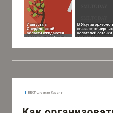
БЕСПолезная Казань
Как организоват