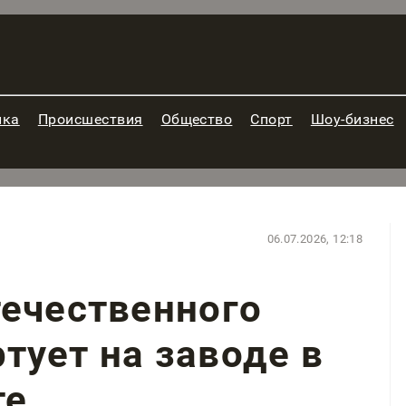
ика
Происшествия
Общество
Спорт
Шоу-бизнес
06.07.2026, 12:18
течественного
ртует на заводе в
те