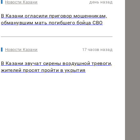
Новости Казани
день назад
В Казани огласили приговор мошенникам,
обманувшим мать погибшего бойца СВО
Новости Казани
17 часов назад
В Казани звучат сирены воздушной тревоги,
жителей просят пройти в укрытия