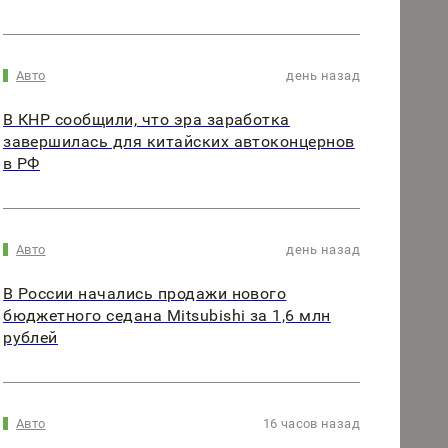
Авто
день назад
В КНР сообщили, что эра заработка
завершилась для китайских автоконцернов
в РФ
Авто
день назад
В России начались продажи нового
бюджетного седана Mitsubishi за 1,6 млн
рублей
Авто
16 часов назад