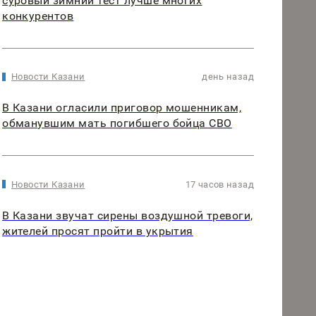
суровый зимний тест лучше многих
конкурентов
Новости Казани
день назад
В Казани огласили приговор мошенникам,
обманувшим мать погибшего бойца СВО
Новости Казани
17 часов назад
В Казани звучат сирены воздушной тревоги,
жителей просят пройти в укрытия