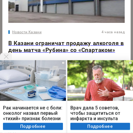
Новости Казани
4 часа назад
В Казани ограничат продажу алкоголя в
день матча «Рубина» со «Спартаком»
i
i
Новости Казани
2 дня назад
В спальных районах Казани усилили мобильную
сеть
Мы используем cookie. Во время посещения сайта
вы соглашаетесь с тем, что мы обрабатываем
Рак начинается не с боли:
Врач дала 5 советов,
ваши персональные данные с использованием
онколог назвал первый
чтобы защититься от
метрик Яндекс Метрика, top.mail.ru, LiveInternet.
«тихий» признак болезни
инфаркта и инсульта
Не у нас
4 часа назад
летом
Я согласен
Подробнее
Подробнее