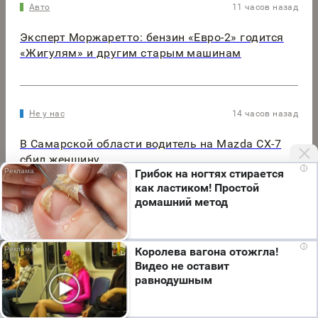
Авто
11 часов назад
Эксперт Моржаретто: бензин «Евро-2» годится
«Жигулям» и другим старым машинам
Не у нас
14 часов назад
В Самарской области водитель на Mazda CX-7
сбил женщину
i
Грибок на ногтях стирается
как ластиком! Простой
домашний метод
Мы используем cookie. Во время посещения сайта
i
Королева вагона отожгла!
вы соглашаетесь с тем, что мы обрабатываем
Видео не оставит
ваши персональные данные с использованием
равнодушным
метрик Яндекс Метрика, top.mail.ru, LiveInternet.
Я согласен