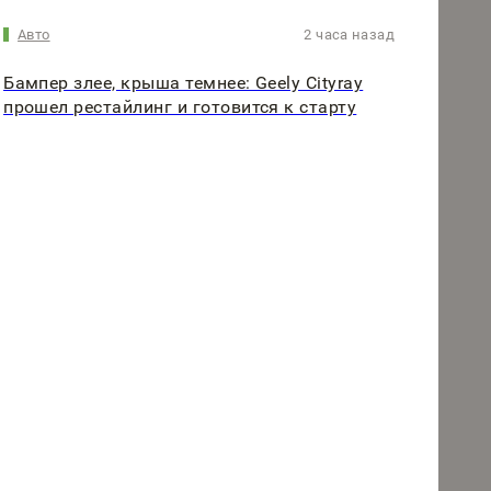
Авто
2 часа назад
Бампер злее, крыша темнее: Geely Cityray
прошел рестайлинг и готовится к старту