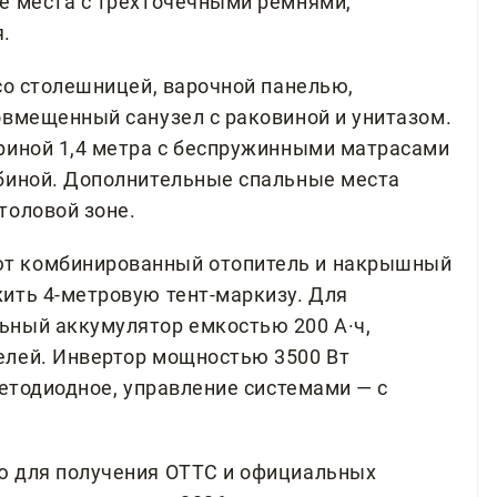
е места с трехточечными ремнями,
.
со столешницей, варочной панелью,
овмещенный санузел с раковиной и унитазом.
риной 1,4 метра с беспружинными матрасами
абиной. Дополнительные спальные места
толовой зоне.
т комбинированный отопитель и накрышный
ить 4-метровую тент-маркизу. Для
ьный аккумулятор емкостью 200 А·ч,
елей. Инвертор мощностью 3500 Вт
ветодиодное, управление системами — с
ю для получения ОТТС и официальных