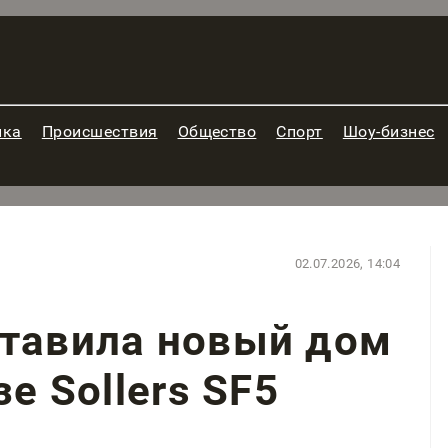
ика
Происшествия
Общество
Спорт
Шоу-бизнес
02.07.2026, 14:04
ставила новый дом
зе Sollers SF5