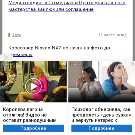
Медиахолдинг «Татмедиа» и Центр уникального
мастерства заключили соглашение
Авто
12 часов назад
Кроссовер Nissan NX7 показан на фото до
премьеры
i
i
Мы используем cookie. Во время посещения сайта
вы соглашаетесь с тем, что мы обрабатываем
Королева вагона
Психолог объяснила, как
ваши персональные данные с использованием
отожгла! Видео не
преодолеть «день сурка»
метрик Яндекс Метрика, top.mail.ru, LiveInternet.
оставит равнодушным
и вернуть интерес к
жизни
Я согласен
Подробнее
Подробнее