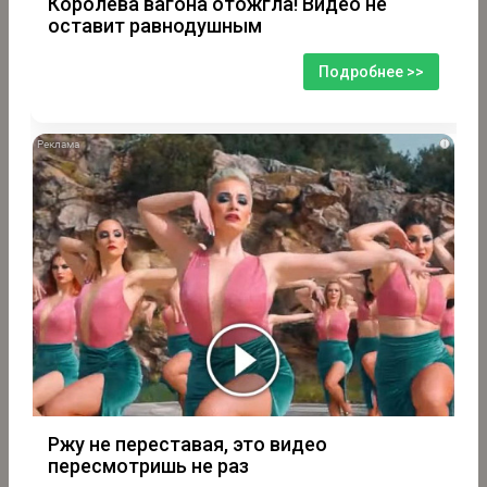
Королева вагона отожгла! Видео не
оставит равнодушным
Подробнее >>
i
Ржу не переставая, это видео
пересмотришь не раз