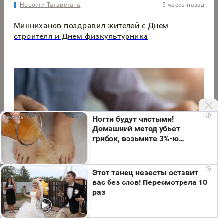
Новости Татарстана
5 часов назад
Минниханов поздравил жителей с Днем
строителя и Днем физкультурника
i
Ногти будут чистыми!
Домашний метод убьет
грибок, возьмите 3%-ю…
Мы используем cookie. Во время посещения сайта
i
Этот танец невесты оставит
вы соглашаетесь с тем, что мы обрабатываем
вас без слов! Пересмотрела 10
ваши персональные данные с использованием
Новости Татарстана
3 часа назад
раз
метрик Яндекс Метрика, top.mail.ru, LiveInternet.
Я согласен
В РТ на единые пособия для жителей