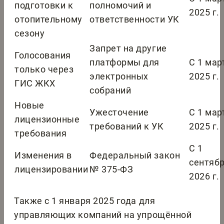
подготовки к
полномочий и
2025 г.
отопительному
ответственности УК
сезону
Запрет на другие
Голосования
платформы для
С 1 мар
только через
электронных
2025 г.
ГИС ЖКХ
собраний
Новые
Ужесточение
С 1 мар
лицензионные
требований к УК
2025 г.
требования
С 1
Изменения в
Федеральный закон
сентяб
лицензировании
№ 375-ФЗ
2026 г.
Также с 1 января 2025 года для
управляющих компаний на упрощённой