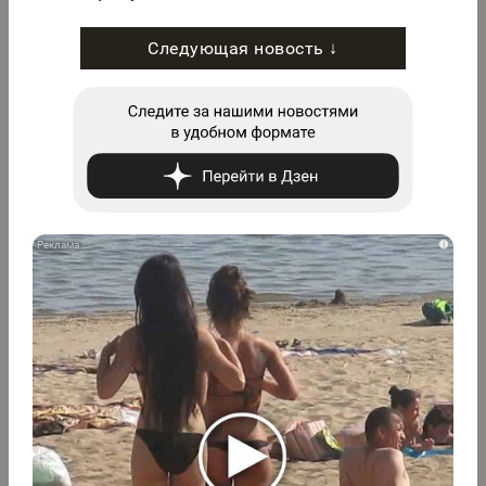
Следующая новость ↓
i