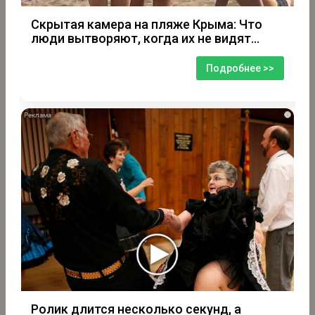
Скрытая камера на пляже Крыма: Что
люди вытворяют, когда их не видят...
Подробнее >>
i
Ролик длится несколько секунд, а