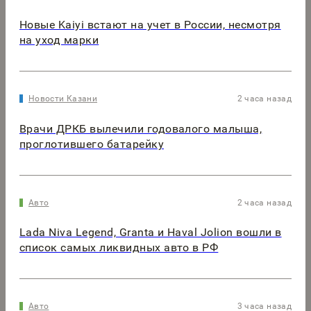
Новые Kaiyi встают на учет в России, несмотря
на уход марки
Новости Казани
2 часа назад
Врачи ДРКБ вылечили годовалого малыша,
проглотившего батарейку
Авто
2 часа назад
Lada Niva Legend, Granta и Haval Jolion вошли в
список самых ликвидных авто в РФ
Авто
3 часа назад