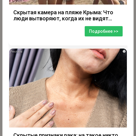
Скрытая камера на пляже Крыма: Что
люди вытворяют, когда их не видят...
Подробнее >>
i
Скрытые признаки рака: на такое никто