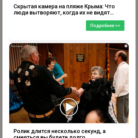
Скрытая камера на пляже Крыма: Что
люди вытворяют, когда их не видят...
Подробнее >>
i
Ролик длится несколько секунд, а
смеяться вы будете долго