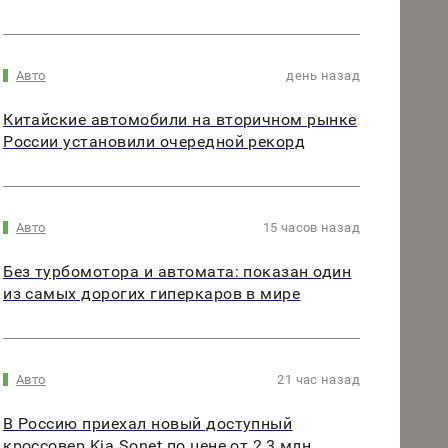
Авто
день назад
Китайские автомобили на вторичном рынке
России установили очередной рекорд
Авто
15 часов назад
Без турбомотора и автомата: показан один
из самых дорогих гиперкаров в мире
Авто
21 час назад
В Россию приехал новый доступный
кроссовер Kia Sonet по цене от 2,3 млн