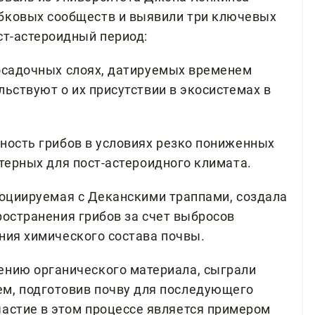
ибковых сообществ и выявили три ключевых
ст-астероидный период:
осадочных слоях, датируемых временем
ьствуют о их присутствии в экосистемах в
ность грибов в условиях резко пониженных
терных для пост-астероидного климата.
социируемая с Деканскими траппами, создала
ространения грибов за счет выбросов
ния химического состава почвы.
ению органического материала, сыграли
ем, подготовив почву для последующего
частие в этом процессе является примером