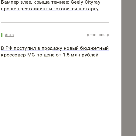
Бампер злее, крыша темнее: Geely Cityray
прошел рестайлинг и готовится к старту
Авто
день назад
В РФ поступил в продажу новый бюджетный
кроссовер MG по цене от 1,5 млн рублей