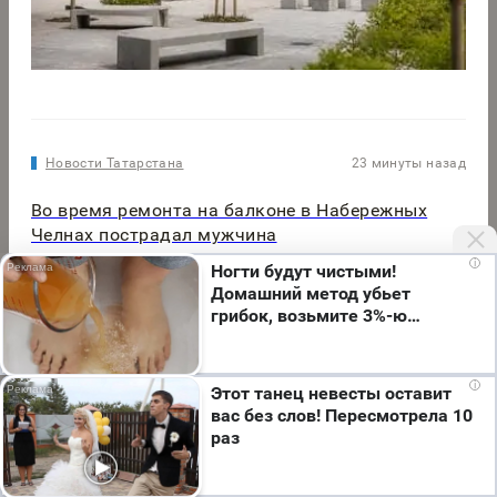
Новости Татарстана
23 минуты назад
Во время ремонта на балконе в Набережных
Челнах пострадал мужчина
i
Ногти будут чистыми!
Домашний метод убьет
грибок, возьмите 3%-ю…
Полезная Казань
4 дня назад
Романтика в Казани: рестораны, прогулки и
Мы используем cookie. Во время посещения сайта
i
Этот танец невесты оставит
вы соглашаетесь с тем, что мы обрабатываем
впечатления для двоих
вас без слов! Пересмотрела 10
ваши персональные данные с использованием
раз
метрик Яндекс Метрика, top.mail.ru, LiveInternet.
Я согласен
Авто
3 часа назад