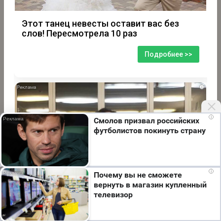
Этот танец невесты оставит вас без
слов! Пересмотрела 10 раз
Подробнее >>
i
i
Смолов призвал российских
футболистов покинуть страну
Мы используем cookie. Во время посещения сайта
i
Почему вы не сможете
вы соглашаетесь с тем, что мы обрабатываем
вернуть в магазин купленный
ваши персональные данные с использованием
телевизор
метрик Яндекс Метрика, top.mail.ru, LiveInternet.
Я согласен