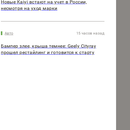
Новые Kaiyi встают на учет в России,
несмотря на уход марки
Авто
15 часов назад
Бампер злее, крыша темнее: Geely Cityray
прошел рестайлинг и готовится к старту