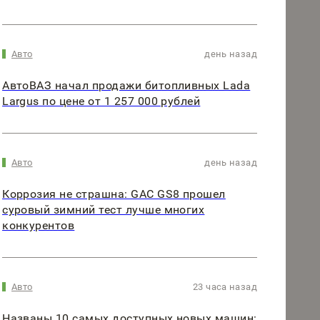
Авто
день назад
АвтоВАЗ начал продажи битопливных Lada
Largus по цене от 1 257 000 рублей
Авто
день назад
Коррозия не страшна: GAC GS8 прошел
суровый зимний тест лучше многих
конкурентов
Авто
23 часа назад
Названы 10 самых доступных новых машин: