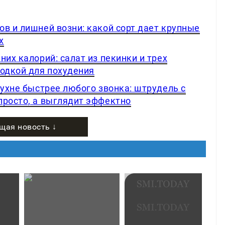
в и лишней возни: какой сорт дает крупные
х
них калорий: салат из пекинки и трех
ходкой для похудения
кухне быстрее любого звонка: штрудель с
просто, а выглядит эффектно
щая новость ↓