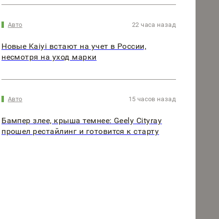
Авто
22 часа назад
Новые Kaiyi встают на учет в России,
несмотря на уход марки
Авто
15 часов назад
Бампер злее, крыша темнее: Geely Cityray
прошел рестайлинг и готовится к старту