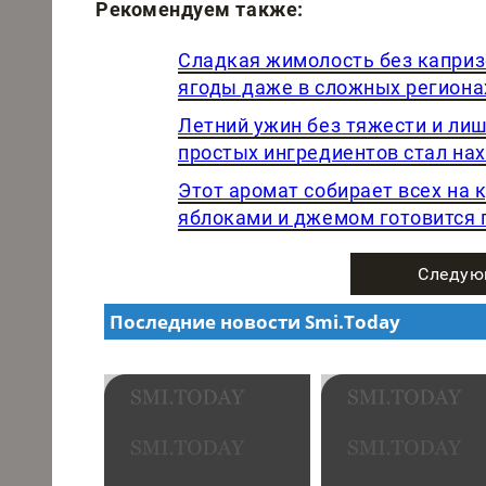
Рекомендуем также:
Сладкая жимолость без капризо
ягоды даже в сложных региона
Летний ужин без тяжести и лиш
простых ингредиентов стал на
Этот аромат собирает всех на 
яблоками и джемом готовится 
Следую