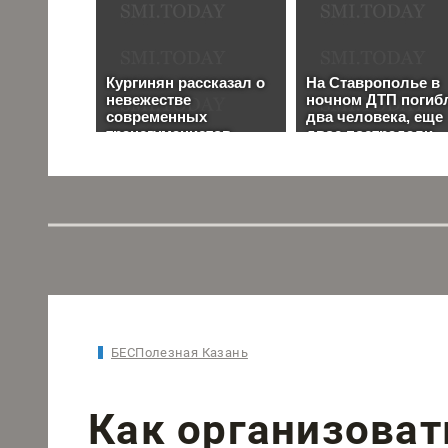
БЕСПолезная Казань
Как организоват