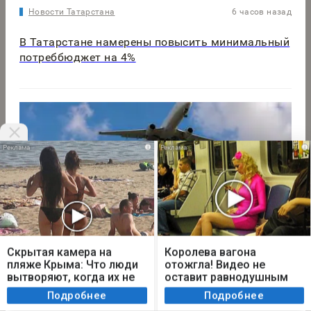
Новости Татарстана
6 часов назад
В Татарстане намерены повысить минимальный
потреббюджет на 4%
i
i
Мы используем cookie. Во время посещения сайта
вы соглашаетесь с тем, что мы обрабатываем
Скрытая камера на
Королева вагона
ваши персональные данные с использованием
пляже Крыма: Что люди
отожгла! Видео не
метрик Яндекс Метрика, top.mail.ru, LiveInternet.
вытворяют, когда их не
оставит равнодушным
Новости Казани
4 часа назад
видят...
Я согласен
Подробнее
Подробнее
Из Казани в Дубай стартуют прямые