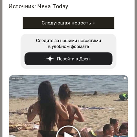
Источник: Neva.Today
Следующая новость ↓
i