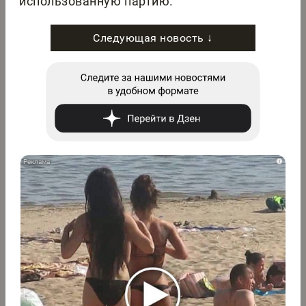
использованную партию.
Следующая новость ↓
i