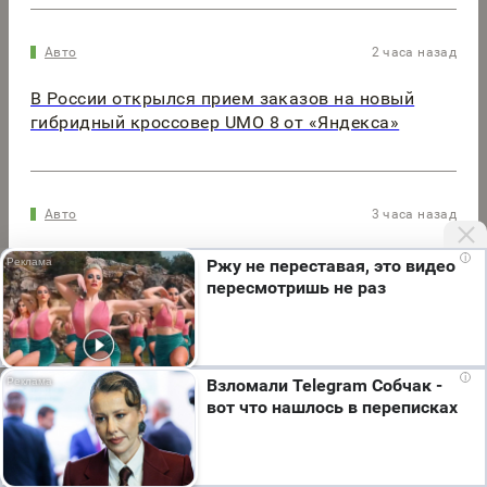
Авто
2 часа назад
В России открылся прием заказов на новый
гибридный кроссовер UMO 8 от «Яндекса»
Авто
3 часа назад
Новые Kaiyi встают на учет в России, несмотря
i
Ржу не переставая, это видео
на уход марки
пересмотришь не раз
Мы используем cookie. Во время посещения сайта
i
Взломали Telegram Собчак -
вы соглашаетесь с тем, что мы обрабатываем
вот что нашлось в переписках
ваши персональные данные с использованием
метрик Яндекс Метрика, top.mail.ru, LiveInternet.
Я согласен