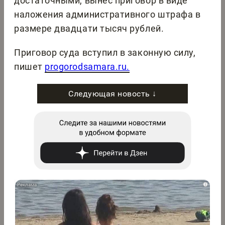
достаточными, вынес приговор в виде
наложения административного штрафа в
размере двадцати тысяч рублей.
Приговор суда вступил в законную силу,
пишет
progorodsamara.ru.
Следующая новость ↓
i