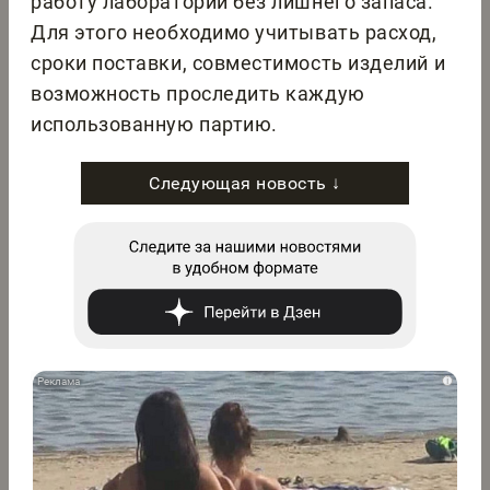
работу лаборатории без лишнего запаса.
Для этого необходимо учитывать расход,
сроки поставки, совместимость изделий и
возможность проследить каждую
использованную партию.
Следующая новость ↓
i