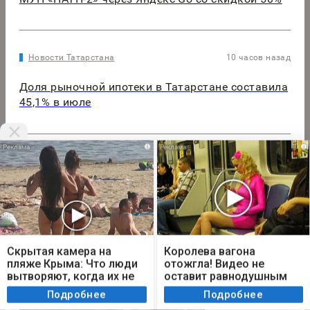
Новости Татарстана
10 часов назад
Доля рыночной ипотеки в Татарстане составила
45,1% в июле
i
i
Новости Татарстана
11 часов назад
В Татарстане намерены повысить минимальный
потреббюджет на 4%
Мы используем cookie. Во время посещения сайта
вы соглашаетесь с тем, что мы обрабатываем
Скрытая камера на
Королева вагона
ваши персональные данные с использованием
пляже Крыма: Что люди
отожгла! Видео не
метрик Яндекс Метрика, top.mail.ru, LiveInternet.
вытворяют, когда их не
оставит равнодушным
видят...
Я согласен
Подробнее
Подробнее