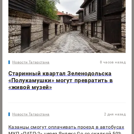
Новости Татарстана
8 часов назад
Старинный квартал Зеленодольска
«Полукамушки» могут превратить в
«живой музей»
Новости Татарстана
2 дня назад
Казанцы смогут оплачивать проезд в автобусах
МУП «ПАТП-2» через Яндекс Go со скидкой 50%