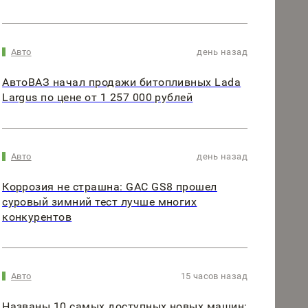
Авто
день назад
АвтоВАЗ начал продажи битопливных Lada
Largus по цене от 1 257 000 рублей
Авто
день назад
Коррозия не страшна: GAC GS8 прошел
суровый зимний тест лучше многих
конкурентов
Авто
15 часов назад
Названы 10 самых доступных новых машин: