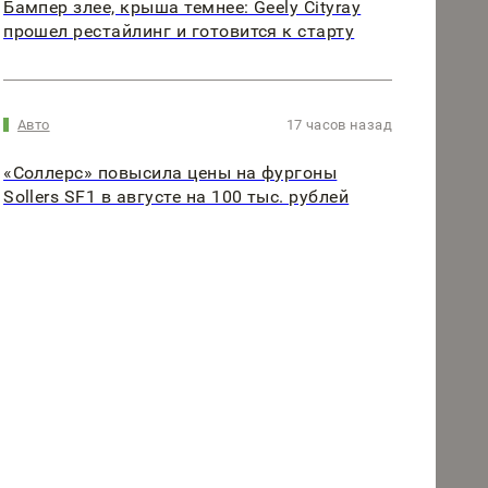
Бампер злее, крыша темнее: Geely Cityray
прошел рестайлинг и готовится к старту
Авто
17 часов назад
«Соллерс» повысила цены на фургоны
Sollers SF1 в августе на 100 тыс. рублей