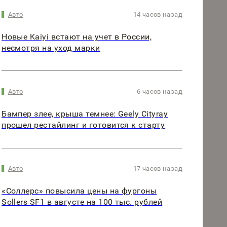
Авто
14 часов назад
Новые Kaiyi встают на учет в России,
несмотря на уход марки
Авто
6 часов назад
Бампер злее, крыша темнее: Geely Cityray
прошел рестайлинг и готовится к старту
Авто
17 часов назад
«Соллерс» повысила цены на фургоны
Sollers SF1 в августе на 100 тыс. рублей