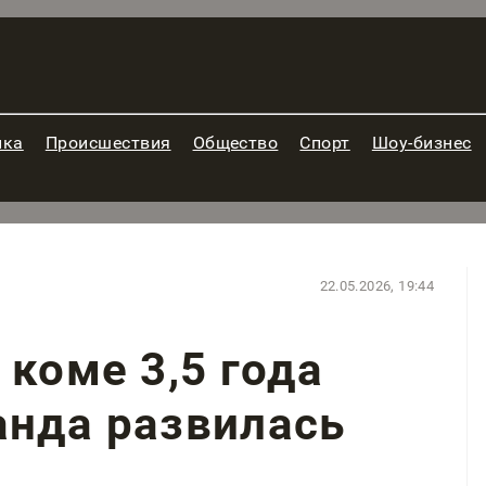
ика
Происшествия
Общество
Спорт
Шоу-бизнес
22.05.2026, 19:44
 коме 3,5 года
анда развилась