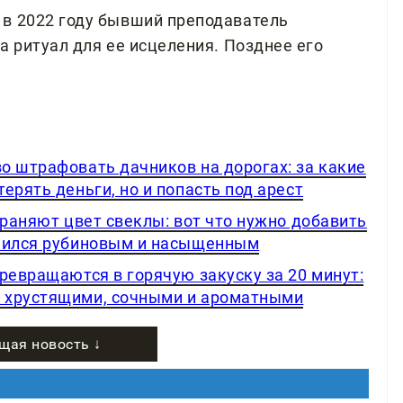
 в 2022 году бывший преподаватель
а ритуал для ее исцеления. Позднее его
о штрафовать дачников на дорогах: за какие
ерять деньги, но и попасть под арест
храняют цвет свеклы: вот что нужно добавить
учился рубиновым и насыщенным
ревращаются в горячую закуску за 20 минут:
 хрустящими, сочными и ароматными
щая новость ↓