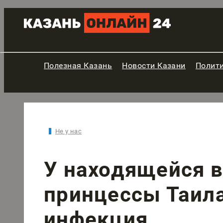
Полезная Казань
Новости Казани
Полит
Не у нас
У находящейся в
принцессы Таил
инфекция