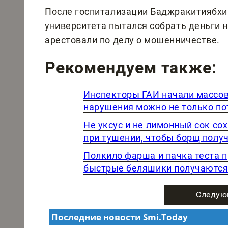
После госпитализации Баджракитиябхи
университета пытался собрать деньги н
арестовали по делу о мошенничестве.
Рекомендуем также:
Инспекторы ГАИ начали массов
нарушения можно не только пот
Не уксус и не лимонный сок со
при тушении, чтобы борщ пол
Полкило фарша и пачка теста п
быстрые беляшики получаются
Следую