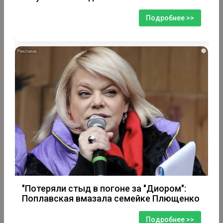
Подробнее >>
i
"Потеряли стыд в погоне за "Диором":
Поплавская вмазала семейке Плющенко
Подробнее >>