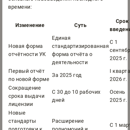
времени:
Срок
Изменение
Суть
введен
Единая
С 1
Новая форма
стандартизированная
сентяб
отчётности УК
форма отчёта о
2025 г.
деятельности
Первый отчёт
I кварт
За 2025 год
по новой форме
2026 г.
Сокращение
С 30 до 10 рабочих
Осень
срока выдачи
дней
2025 г.
лицензии
Новые
стандарты
Расширение
С 1 мар
подготовки к
полномочий и