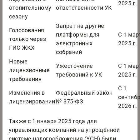
2025 г.
отопительному
ответственности УК
сезону
Запрет на другие
Голосования
платформы для
С 1 мар
только через
электронных
2025 г.
ГИС ЖКХ
собраний
Новые
Ужесточение
С 1 мар
лицензионные
требований к УК
2025 г.
требования
С 1
Изменения в
Федеральный закон
сентяб
лицензировании
№ 375-ФЗ
2026 г.
Также с 1 января 2025 года для
управляющих компаний на упрощённой
системе налогообложения (УСН) были