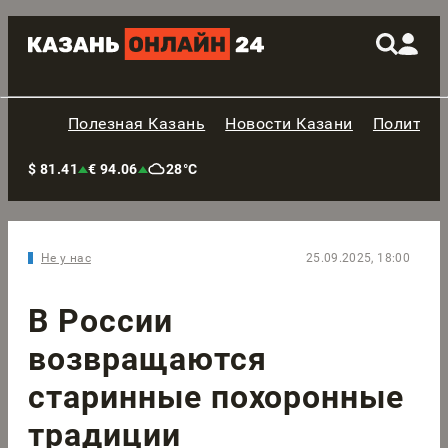
Полезная Казань
Новости Казани
Политик
$ 81.41
€ 94.06
28°C
Не у нас
25.09.2025, 18:00
В России
возвращаются
старинные похоронные
традиции