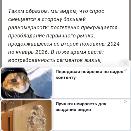
Таким образом, мы видим, что спрос
смещается в сторону большей
равномерности: постепенно прекращается
преобладание первичного рынка,
продолжавшееся со второй половины 2024
по январь 2026. В то же время растёт
востребованность сегментов жилья,
которые менее зависимы от льготного
i
Передовая нейронка по видео
финансирования.
контенту
Мы используем cookie. Во время посещения сайта
i
Лучшая нейросеть для
вы соглашаетесь с тем, что мы обрабатываем
создания видео
ваши персональные данные с использованием
метрик Яндекс Метрика, top.mail.ru, LiveInternet.
Я согласен