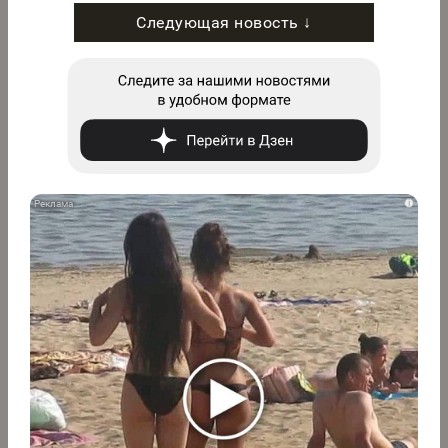
Следующая новость ↓
i