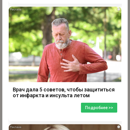
i
Врач дала 5 советов, чтобы защититься
от инфаркта и инсульта летом
Подробнее >>
i