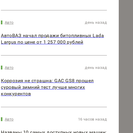
Авто
день назад
АвтоВАЗ начал продажи битопливных Lada
Largus по цене от 1 257 000 рублей
Авто
день назад
Коррозия не страшна: GAC GS8 прошел
суровый зимний тест лучше многих
конкурентов
Авто
16 часов назад
Названы 10 самых доступных новых машин: