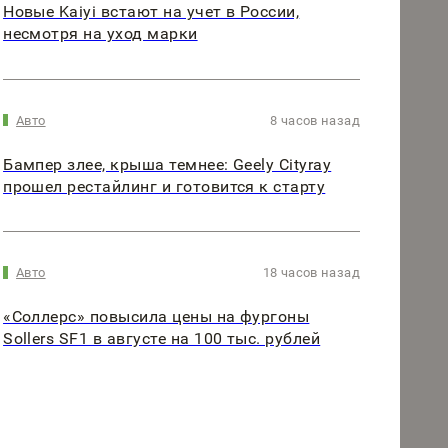
Новые Kaiyi встают на учет в России,
несмотря на уход марки
Авто
8 часов назад
Бампер злее, крыша темнее: Geely Cityray
прошел рестайлинг и готовится к старту
Авто
18 часов назад
«Соллерс» повысила цены на фургоны
Sollers SF1 в августе на 100 тыс. рублей