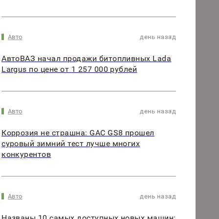
Авто
день назад
АвтоВАЗ начал продажи битопливных Lada
Largus по цене от 1 257 000 рублей
Авто
день назад
Коррозия не страшна: GAC GS8 прошел
суровый зимний тест лучше многих
конкурентов
Авто
день назад
Названы 10 самых доступных новых машин: