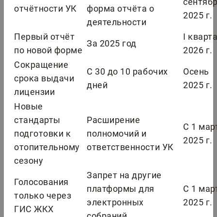
сентяб
отчётности УК
форма отчёта о
2025 г.
деятельности
Первый отчёт
I кварт
За 2025 год
по новой форме
2026 г.
Сокращение
С 30 до 10 рабочих
Осень
срока выдачи
дней
2025 г.
лицензии
Новые
стандарты
Расширение
С 1 мар
подготовки к
полномочий и
2025 г.
отопительному
ответственности УК
сезону
Запрет на другие
Голосования
платформы для
С 1 мар
только через
электронных
2025 г.
ГИС ЖКХ
собраний