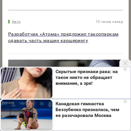
Авто
10 часов назад
Разработчик «Атома» предложил таксопаркам
сдавать часть машин каршерингу
i
Скрытые признаки рака: на
такое никто не обращает
внимание, а зря!
Мы используем cookie. Во время посещения сайта
i
Канадская гимнастка
вы соглашаетесь с тем, что мы обрабатываем
Беззубенко призналась, чем
ваши персональные данные с использованием
ее разочаровала Москва
метрик Яндекс Метрика, top.mail.ru, LiveInternet.
Я согласен