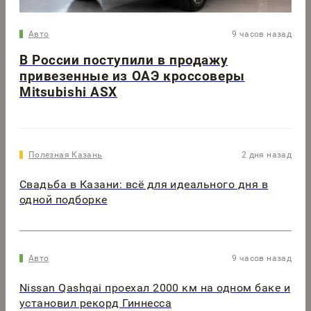
Авто
9 часов назад
В России поступили в продажу
привезенные из ОАЭ кроссоверы
Mitsubishi ASX
Полезная Казань
2 дня назад
Свадьба в Казани: всё для идеального дня в
одной подборке
Авто
9 часов назад
Nissan Qashqai проехал 2000 км на одном баке и
установил рекорд Гиннесса