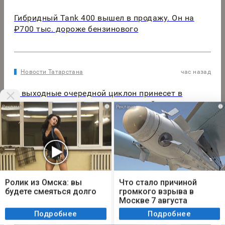
Гибридный Tank 400 вышел в продажу. Он на
₽700 тыс. дороже бензинового
Новости Татарстана
час назад
В выходные очередной циклон принесет в
Татарстан дожди, грозы и сильный ветер
i
i
Мы используем cookie. Во время посещения сайта
вы соглашаетесь с тем, что мы обрабатываем
Ролик из Омска: вы
Что стало причиной
ваши персональные данные с использованием
будете смеяться долго
громкого взрыва в
метрик Яндекс Метрика, top.mail.ru, LiveInternet.
Москве 7 августа
Я согласен
Подробнее
Подробнее