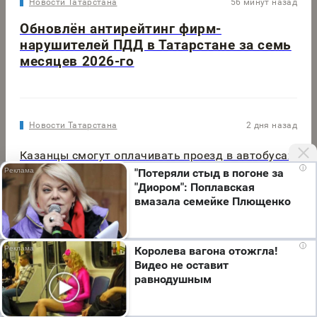
Новости Татарстана
56 минут назад
Обновлён антирейтинг фирм-
нарушителей ПДД в Татарстане за семь
месяцев 2026-го
Новости Татарстана
2 дня назад
Казанцы смогут оплачивать проезд в автобусах
i
МУП «ПАТП-2» через Яндекс Go со скидкой 50%
"Потеряли стыд в погоне за
"Диором": Поплавская
вмазала семейке Плющенко
Авто
час назад
Мы используем cookie. Во время посещения сайта
i
Королева вагона отожгла!
вы соглашаетесь с тем, что мы обрабатываем
АвтоВАЗ начал продажи битопливных Lada
Видео не оставит
ваши персональные данные с использованием
Largus по цене от 1 257 000 рублей
равнодушным
метрик Яндекс Метрика, top.mail.ru, LiveInternet.
Я согласен