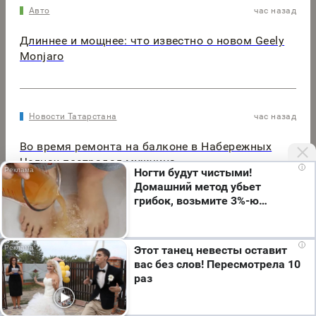
Авто
час назад
Длиннее и мощнее: что известно о новом Geely
Monjaro
Новости Татарстана
час назад
Во время ремонта на балконе в Набережных
Челнах пострадал мужчина
i
Ногти будут чистыми!
Домашний метод убьет
грибок, возьмите 3%-ю…
Мы используем cookie. Во время посещения сайта
i
Этот танец невесты оставит
вы соглашаетесь с тем, что мы обрабатываем
вас без слов! Пересмотрела 10
ваши персональные данные с использованием
раз
метрик Яндекс Метрика, top.mail.ru, LiveInternet.
Я согласен