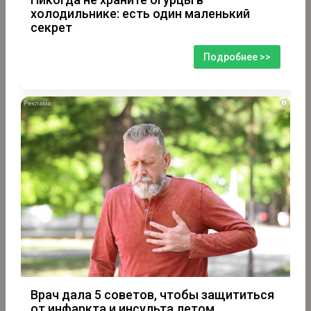
холодильнике: есть один маленький
секрет
Подробнее >>
i
Врач дала 5 советов, чтобы защититься
от инфаркта и инсульта летом