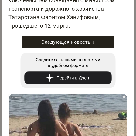
ключевых тем совещания с министром
транспорта и дорожного хозяйства
Татарстана Фаритом Ханифовым,
прошедшего 12 марта.
Следующая новость ↓
i