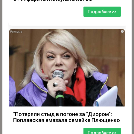
Подробнее >>
i
"Потеряли стыд в погоне за "Диором":
Поплавская вмазала семейке Плющенко
Подробнее >>