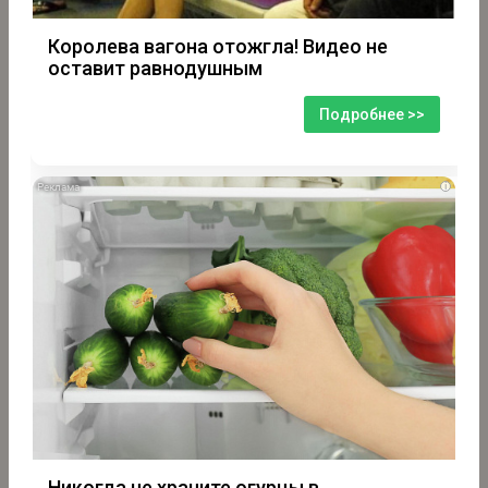
Королева вагона отожгла! Видео не
оставит равнодушным
Подробнее >>
i
Никогда не храните огурцы в