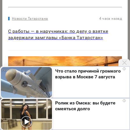
Новости Татарстана
4 часа назад
С работы — в наручниках: по делу о взятке
задержали замглавы «Банка Татарстан»
i
Что стало причиной громкого
взрыва в Москве 7 августа
Мы используем cookie. Во время посещения сайта
i
Ролик из Омска: вы будете
вы соглашаетесь с тем, что мы обрабатываем
смеяться долго
ваши персональные данные с использованием
метрик Яндекс Метрика, top.mail.ru, LiveInternet.
Я согласен
Новости Татарстана
4 часа назад