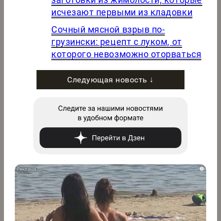
исчезают первыми из кладовки
Сочный мясной взрыв по-
грузински: рецепт с луком, от
которого невозможно оторваться
Следующая новость ↓
i