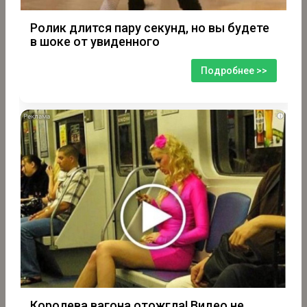
Ролик длится пару секунд, но вы будете
в шоке от увиденного
Подробнее >>
i
Королева вагона отожгла! Видео не