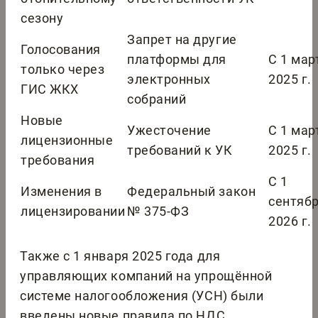
сезону
Запрет на другие
Голосования
платформы для
С 1 мар
только через
электронных
2025 г.
ГИС ЖКХ
собраний
Новые
Ужесточение
С 1 мар
лицензионные
требований к УК
2025 г.
требования
С 1
Изменения в
Федеральный закон
сентяб
лицензировании
№ 375-ФЗ
2026 г.
Также с 1 января 2025 года для
управляющих компаний на упрощённой
системе налогообложения (УСН) были
введены новые правила по НДС.