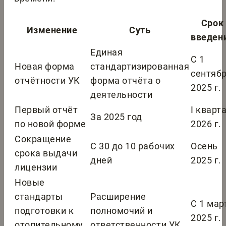
Срок
Изменение
Суть
введен
Единая
С 1
Новая форма
стандартизированная
сентяб
отчётности УК
форма отчёта о
2025 г.
деятельности
Первый отчёт
I кварт
За 2025 год
по новой форме
2026 г.
Сокращение
С 30 до 10 рабочих
Осень
срока выдачи
дней
2025 г.
лицензии
Новые
стандарты
Расширение
С 1 мар
подготовки к
полномочий и
2025 г.
отопительному
ответственности УК