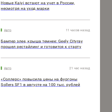
Новые Kaiyi встают на учет в России,
несмотря на уход марки
Авто
11 часов назад
Бампер злее, крыша темнее: Geely Cityray
прошел рестайлинг и готовится к старту
Авто
21 час назад
«Соллерс» повысила цены на фургоны
Sollers SF1 в августе на 100 тыс. рублей