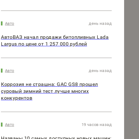
Авто
день назад
АвтоВАЗ начал продажи битопливных Lada
Largus по цене от 1 257 000 рублей
Авто
день назад
Коррозия не страшна: GAC GS8 прошел
суровый зимний тест лучше многих
конкурентов
Авто
19 часов назад
Названы 10 самых доступных новых машин: