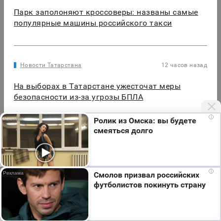
Парк заполоняют кроссоверы: названы самые
популярные машины российского такси
Новости Татарстана
12 часов назад
На выборах в Татарстане ужесточат меры
безопасности из-за угрозы БПЛА
i
Ролик из Омска: вы будете
смеяться долго
Мы используем cookie. Во время посещения сайта
i
Смолов призвал российских
вы соглашаетесь с тем, что мы обрабатываем
футболистов покинуть страну
ваши персональные данные с использованием
метрик Яндекс Метрика, top.mail.ru, LiveInternet.
Я согласен