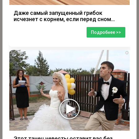
Даже самый запущенный грибок
исчезнет с корнем, если перед сном…
Подробнее >>
i
Этот танец невесты оставит вас без