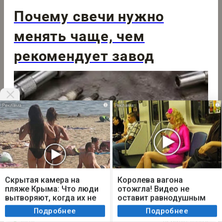
Почему свечи нужно
менять чаще, чем
рекомендует завод
i
i
Мы используем cookie. Во время посещения сайта
вы соглашаетесь с тем, что мы обрабатываем
Скрытая камера на
Королева вагона
ваши персональные данные с использованием
пляже Крыма: Что люди
отожгла! Видео не
метрик Яндекс Метрика, top.mail.ru, LiveInternet.
вытворяют, когда их не
оставит равнодушным
видят...
Я согласен
Подробнее
Подробнее
Авто
29 минут назад