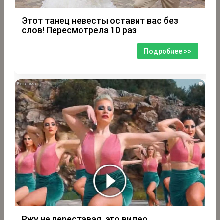
Этот танец невесты оставит вас без
слов! Пересмотрела 10 раз
Подробнее >>
i
Ржу не переставая, это видео