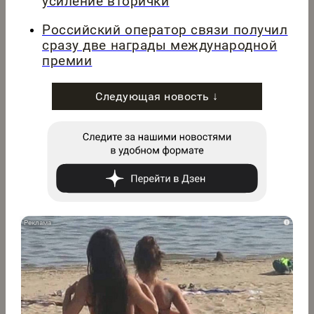
усиление вторички
Российский оператор связи получил
сразу две награды международной
премии
Следующая новость ↓
i