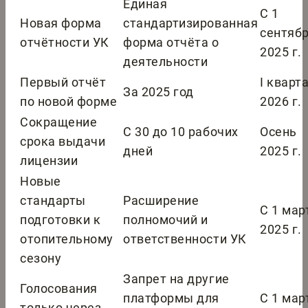
Единая
С 1
Новая форма
стандартизированная
сентяб
отчётности УК
форма отчёта о
2025 г.
деятельности
Первый отчёт
I кварт
За 2025 год
по новой форме
2026 г.
Сокращение
С 30 до 10 рабочих
Осень
срока выдачи
дней
2025 г.
лицензии
Новые
стандарты
Расширение
С 1 мар
подготовки к
полномочий и
2025 г.
отопительному
ответственности УК
сезону
Запрет на другие
Голосования
платформы для
С 1 мар
только через