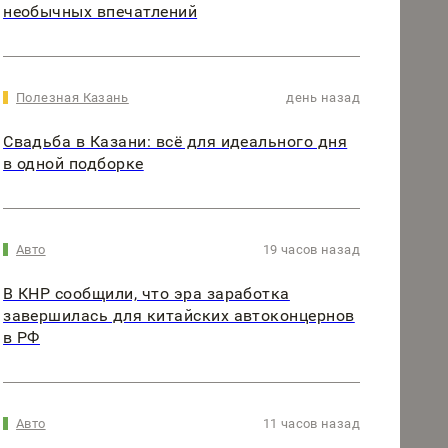
необычных впечатлений
Полезная Казань
день назад
Свадьба в Казани: всё для идеального дня
в одной подборке
Авто
19 часов назад
В КНР сообщили, что эра заработка
завершилась для китайских автоконцернов
в РФ
Авто
11 часов назад