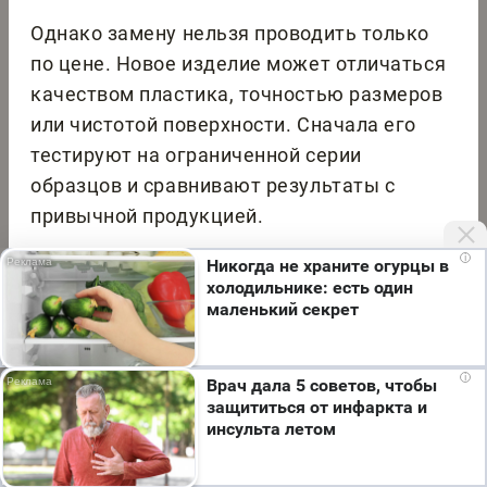
Однако замену нельзя проводить только
по цене. Новое изделие может отличаться
качеством пластика, точностью размеров
или чистотой поверхности. Сначала его
тестируют на ограниченной серии
образцов и сравнивают результаты с
привычной продукцией.
i
Никогда не храните огурцы в
Грамотно организованная закупка
холодильнике: есть один
помогает поддерживать непрерывную
маленький секрет
работу лаборатории без лишнего запаса.
Для этого необходимо учитывать расход,
Мы используем cookie. Во время посещения сайта
i
Врач дала 5 советов, чтобы
сроки поставки, совместимость изделий и
вы соглашаетесь с тем, что мы обрабатываем
защититься от инфаркта и
ваши персональные данные с использованием
возможность проследить каждую
инсульта летом
метрик Яндекс Метрика, top.mail.ru, LiveInternet.
использованную партию.
Я согласен