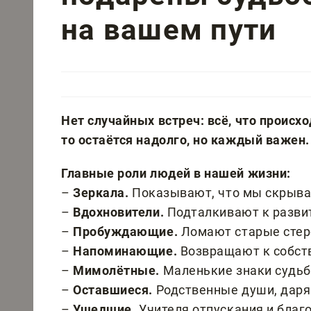
на вашем пути
Нет случайных встреч: всё, что происход
то остаётся надолго, но каждый важен.
Главные роли людей в нашей жизни:
–
Зеркала.
Показывают, что мы скрыва
–
Вдохновители.
Подталкивают к разви
–
Пробуждающие.
Ломают старые стер
–
Напоминающие.
Возвращают к собст
–
Мимолётные.
Маленькие знаки судьб
–
Оставшиеся.
Родственные души, дарящ
–
Ушедшие.
Учителя отпускания и благ