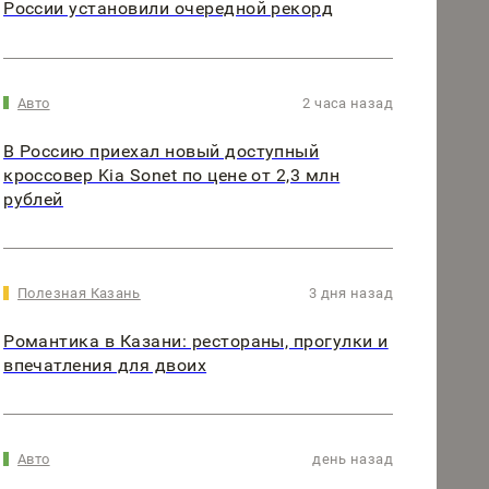
России установили очередной рекорд
Авто
2 часа назад
В Россию приехал новый доступный
кроссовер Kia Sonet по цене от 2,3 млн
рублей
Полезная Казань
3 дня назад
Романтика в Казани: рестораны, прогулки и
впечатления для двоих
Авто
день назад