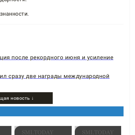
ознанности.
кция после рекордного июня и усиление
чил сразу две награды международной
щая новость ↓