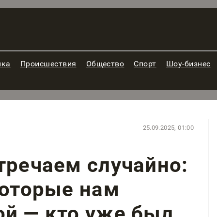
ика
Происшествия
Общество
Спорт
Шоу-бизнес
25.09.2025, 01:00
тречаем случайно:
которые нам
й — кто уже был