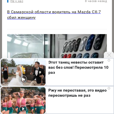
Не у нас
8 часов назад
В Самарской области водитель на Mazda CX-7
сбил женщину
i
Этот танец невесты оставит
вас без слов! Пересмотрела 10
раз
Мы используем cookie. Во время посещения сайта
i
Ржу не переставая, это видео
вы соглашаетесь с тем, что мы обрабатываем
пересмотришь не раз
ваши персональные данные с использованием
Авто
6 часов назад
метрик Яндекс Метрика, top.mail.ru, LiveInternet.
Краска не главное: как не прогореть на
Я согласен
кузовном ремонте