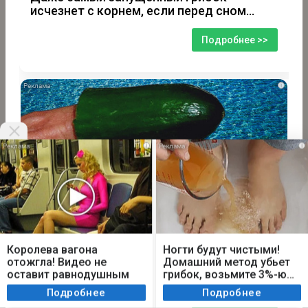
исчезнет с корнем, если перед сном…
Подробнее >>
i
i
i
Мы используем cookie. Во время посещения сайта
вы соглашаетесь с тем, что мы обрабатываем
Королева вагона
Ногти будут чистыми!
ваши персональные данные с использованием
отожгла! Видео не
Домашний метод убьет
метрик Яндекс Метрика, top.mail.ru, LiveInternet.
оставит равнодушным
грибок, возьмите 3%-ю…
За 5 дней исчезнет даже самый
застарелый грибок: вот хитрость
Я согласен
Подробнее
Подробнее