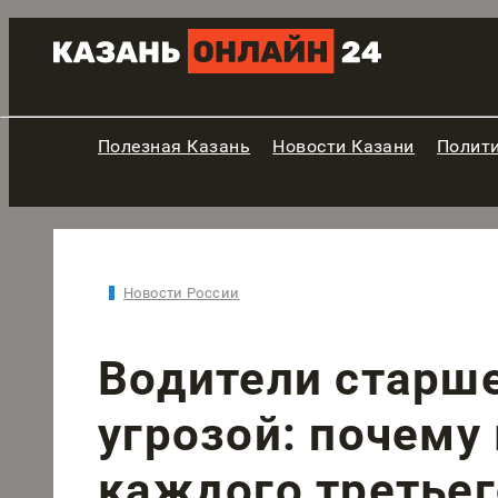
Полезная Казань
Новости Казани
Полит
Новости России
Водители старше
угрозой: почему 
каждого третьег