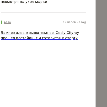
несмотря на уход марки
Авто
17 часов назад
Бампер злее, крыша темнее: Geely Cityray
прошел рестайлинг и готовится к старту