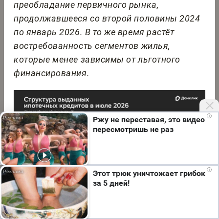
преобладание первичного рынка,
продолжавшееся со второй половины 2024
по январь 2026. В то же время растёт
востребованность сегментов жилья,
которые менее зависимы от льготного
финансирования.
i
Ржу не переставая, это видео
пересмотришь не раз
Мы используем cookie. Во время посещения сайта
i
Этот трюк уничтожает грибок
вы соглашаетесь с тем, что мы обрабатываем
за 5 дней!
ваши персональные данные с использованием
метрик Яндекс Метрика, top.mail.ru, LiveInternet.
Я согласен
Распределение выдач Сбера по типам